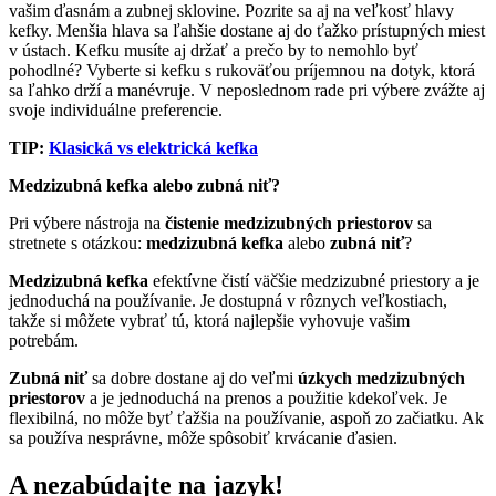
vašim ďasnám a zubnej sklovine. Pozrite sa aj na veľkosť hlavy
kefky. Menšia hlava sa ľahšie dostane aj do ťažko prístupných miest
v ústach. Kefku musíte aj držať a prečo by to nemohlo byť
pohodlné? Vyberte si kefku s rukoväťou príjemnou na dotyk, ktorá
sa ľahko drží a manévruje. V neposlednom rade pri výbere zvážte aj
svoje individuálne preferencie.
TIP:
Klasická vs elektrická kefka
Medzizubná kefka alebo zubná niť?
Pri výbere nástroja na
čistenie medzizubných priestorov
sa
stretnete s otázkou:
medzizubná kefka
alebo
zubná niť
?
Medzizubná kefka
efektívne čistí väčšie medzizubné priestory a je
jednoduchá na používanie. Je dostupná v rôznych veľkostiach,
takže si môžete vybrať tú, ktorá najlepšie vyhovuje vašim
potrebám.
Zubná niť
sa dobre dostane aj do veľmi
úzkych medzizubných
priestorov
a je jednoduchá na prenos a použitie kdekoľvek. Je
flexibilná, no môže byť ťažšia na používanie, aspoň zo začiatku. Ak
sa používa nesprávne, môže spôsobiť krvácanie ďasien.
A nezabúdajte na jazyk!