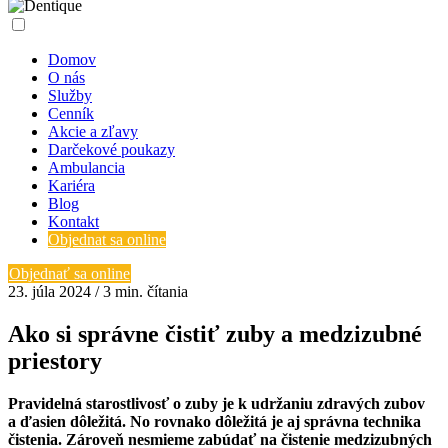
Domov
O nás
Služby
Cenník
Akcie a zľavy
Darčekové poukazy
Ambulancia
Kariéra
Blog
Kontakt
Objednat sa online
Objednať sa online
23. júla 2024 / 3 min. čítania
Ako si správne čistiť zuby a medzizubné
priestory
Pravidelná starostlivosť o zuby je k udržaniu zdravých zubov
a ďasien dôležitá. No rovnako dôležitá je aj správna technika
čistenia. Zároveň nesmieme zabúdať na čistenie medzizubných