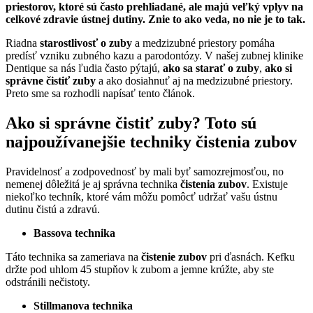
priestorov, ktoré sú často prehliadané, ale majú veľký vplyv na
celkové zdravie ústnej dutiny. Znie to ako veda, no nie je to tak.
Riadna
starostlivosť o zuby
a medzizubné priestory pomáha
predísť vzniku zubného kazu a parodontózy. V našej zubnej klinike
Dentique sa nás ľudia často pýtajú,
ako sa starať o zuby
,
ako si
správne čistiť zuby
a ako dosiahnuť aj na medzizubné priestory.
Preto sme sa rozhodli napísať tento článok.
Ako si správne čistiť zuby? Toto sú
najpoužívanejšie techniky čistenia zubov
Pravidelnosť a zodpovednosť by mali byť samozrejmosťou, no
nemenej dôležitá je aj správna technika
čistenia zubov
. Existuje
niekoľko techník, ktoré vám môžu pomôcť udržať vašu ústnu
dutinu čistú a zdravú.
Bassova technika
Táto technika sa zameriava na
čistenie zubov
pri ďasnách. Kefku
držte pod uhlom 45 stupňov k zubom a jemne krúžte, aby ste
odstránili nečistoty.
Stillmanova technika