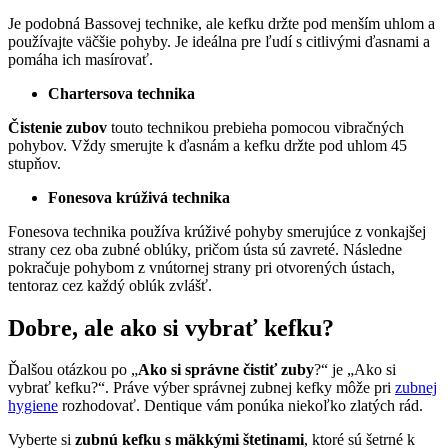
Je podobná Bassovej technike, ale kefku držte pod menším uhlom a
používajte väčšie pohyby. Je ideálna pre ľudí s citlivými ďasnami a
pomáha ich masírovať.
Chartersova technika
Čistenie zubov
touto technikou prebieha pomocou vibračných
pohybov. Vždy smerujte k ďasnám a kefku držte pod uhlom 45
stupňov.
Fonesova krúživá technika
Fonesova technika používa krúživé pohyby smerujúce z vonkajšej
strany cez oba zubné oblúky, pričom ústa sú zavreté. Následne
pokračuje pohybom z vnútornej strany pri otvorených ústach,
tentoraz cez každý oblúk zvlášť.
Dobre, ale ako si vybrať kefku?
Ďalšou otázkou po „
Ako si správne čistiť zuby
?“ je „Ako si
vybrať kefku?“. Práve výber správnej zubnej kefky môže pri
zubnej
hygiene
rozhodovať. Dentique vám ponúka niekoľko zlatých rád.
Vyberte si
zubnú kefku s mäkkými štetinami
, ktoré sú šetrné k