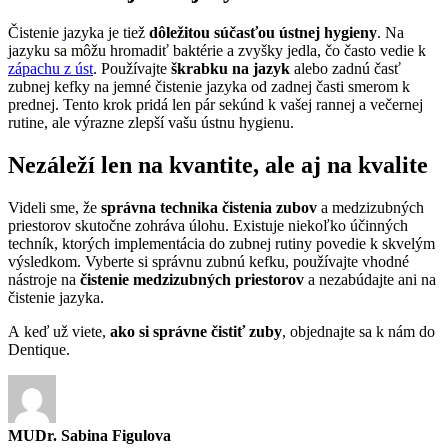
Čistenie jazyka je tiež
dôležitou súčasťou ústnej hygieny
. Na
jazyku sa môžu hromadiť baktérie a zvyšky jedla, čo často vedie k
zápachu z úst
. Používajte
škrabku na jazyk
alebo zadnú časť
zubnej kefky na jemné čistenie jazyka od zadnej časti smerom k
prednej. Tento krok pridá len pár sekúnd k vašej rannej a večernej
rutine, ale výrazne zlepší vašu ústnu hygienu.
Nezáleží len na kvantite, ale aj na kvalite
Videli sme, že
správna technika čistenia zubov
a medzizubných
priestorov skutočne zohráva úlohu. Existuje niekoľko účinných
techník, ktorých implementácia do zubnej rutiny povedie k skvelým
výsledkom. Vyberte si správnu zubnú kefku, používajte vhodné
nástroje na
čistenie medzizubných priestorov
a nezabúdajte ani na
čistenie jazyka.
A keď už viete,
ako si správne čistiť zuby
, objednajte sa k nám do
Dentique.
MUDr. Sabina Figulova