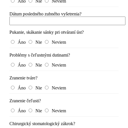
Áno
Nie
Neviem
Dátum posledného zubného vyšetrenia?
Pukanie, skákanie sánky pri otváraní úst?
Áno
Nie
Neviem
Problémy s čeľustnými dutinami?
Áno
Nie
Neviem
Zranenie tváre?
Áno
Nie
Neviem
Zranenie čeľusti?
Áno
Nie
Neviem
Chirurgický stomatologický zákrok?