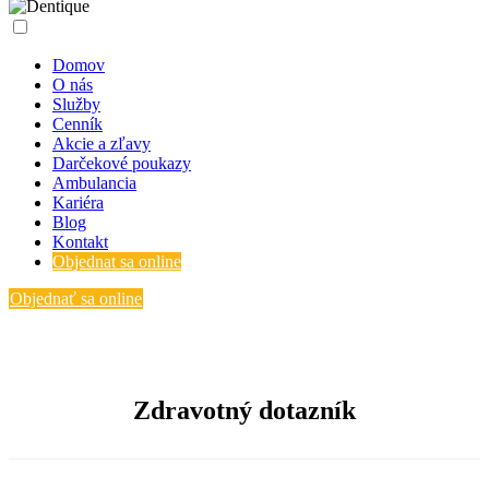
Domov
O nás
Služby
Cenník
Akcie a zľavy
Darčekové poukazy
Ambulancia
Kariéra
Blog
Kontakt
Objednat sa online
Objednať sa online
Zdravotný dotazník