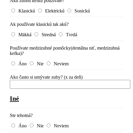
Akú zubnú kefku používate?
Klasickú
Elektrickú
Sonickú
Ak používate klasickú tak akú?
Mäkká
Stredná
Tvrdá
Používate medzizubné pomôcky(dentálna niť, medzizubná
kefka)?
Áno
Nie
Neviem
Ako často si umývate zuby? (x za deň)
Iné
Ste tehotná?
Áno
Nie
Neviem