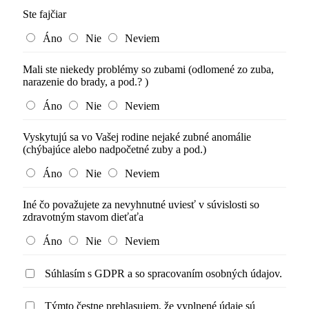
Ste fajčiar
Áno
Nie
Neviem
Mali ste niekedy problémy so zubami (odlomené zo zuba,
narazenie do brady, a pod.? )
Áno
Nie
Neviem
Vyskytujú sa vo Vašej rodine nejaké zubné anomálie
(chýbajúce alebo nadpočetné zuby a pod.)
Áno
Nie
Neviem
Iné čo považujete za nevyhnutné uviesť v súvislosti so
zdravotným stavom dieťaťa
Áno
Nie
Neviem
Súhlasím s GDPR a so spracovaním osobných údajov.
Týmto čestne prehlasujem, že vyplnené údaje sú