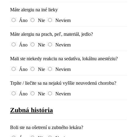
Máte alergiu na iné lieky
Áno
Nie
Neviem
Máte alergiu na prach, peľ, materiál, jedlo?
Áno
Nie
Neviem
Mali ste niekedy reakciu na sedatíva, lokálnu anestéziu?
Áno
Nie
Neviem
Trpíte / liečite sa na nejakú vyššie neuvedenú chorobu?
Áno
Nie
Neviem
Zubná história
Boli ste na ošetrení u zubného lekára?