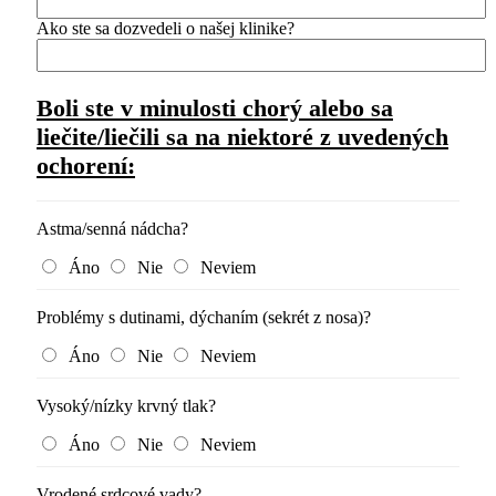
Ako ste sa dozvedeli o našej klinike?
Boli ste v minulosti chorý alebo sa
liečite/liečili sa na niektoré z uvedených
ochorení:
Astma/senná nádcha?
Áno
Nie
Neviem
Problémy s dutinami, dýchaním (sekrét z nosa)?
Áno
Nie
Neviem
Vysoký/nízky krvný tlak?
Áno
Nie
Neviem
Vrodené srdcové vady?