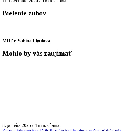
11. novembra 2020 / 0 min. čítania
Bielenie zubov
MUDr. Sabina Figulova
Mohlo by vás zaujímať
8. januára 2025 / 4 min. čítania
Zuby a tehotenstvo: Dôležitosť ústnej hygieny počas očakávania