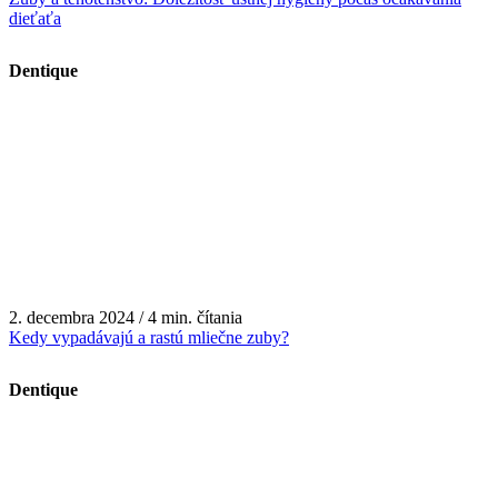
dieťaťa
Dentique
2. decembra 2024 / 4 min. čítania
Kedy vypadávajú a rastú mliečne zuby?
Dentique