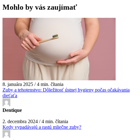
Mohlo by vás zaujímať
8. januára 2025 / 4 min. čítania
Zuby a tehotenstvo: Dôležitosť ústnej hygieny počas očakávania
dieťaťa
Dentique
2. decembra 2024 / 4 min. čítania
Kedy vypadávajú a rastú mliečne zuby?