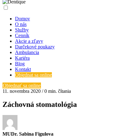
Domov
O nás
Služby
Cenník
Akcie a zľavy
Darčekové poukazy
Ambulancia
Kariéra
Blog
Kontakt
Objednat sa online
Objednať sa online
11. novembra 2020 / 0 min. čítania
Záchovná stomatológia
MUDr. Sabina Figulova